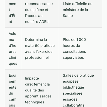
men
reconnaissance
Liste officielle du
t
du diplôme et
ministère de la
d’Ét
l’accès au
Santé
at
numéro ADELI
Volu
me
Détermine la
Plus de 1 000
d’he
maturité pratique
heures de
ures
avant l’exercice
consultations
clini
professionnel
supervisées
ques
Équi
Salles de pratique
Impacte
pem
équipées,
directement la
ents
bibliothèque
qualité des
du
spécialisée,
apprentissages
cam
espaces
techniques
pus
collaboratifs