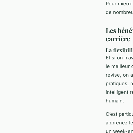
Pour mieux 
de nombreu
Les béné
carrière
La flexibil
Et si on n’a
le meilleur
révise, on 
pratiques, 
intelligent 
humain.
C’est parti
apprenez les
un week-end