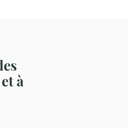
des
et à