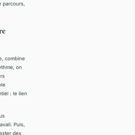
e parcours,
re
te, combine
rythme, on
ers
èle
iel : le lien
ous
vail. Puis,
ester des