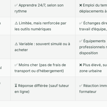
✅ Apprendre 24/7, selon son
❌ Emploi du tem
rythme
déplacements à
n
⚠️ Limitée, mais renforcée par
✅ Échanges dire
les outils numériques
travail d’équipe
✅ Équipements
⚠️ Variable : souvent simulé ou à
professionnels 
acheter
disposition
✅ Moins cher (pas de frais de
❌ Plus élevé, su
l
transport ou d’hébergement)
zone urbaine
n
⏳ Réponse différée (sauf tuteur
✅ Réaction imm
en ligne)
formateur