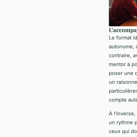
L'accompa
Le format i
autonome, c
contraire, 
mentor à po
poser une q
un raisonne
particulièr
compte auta
À l’inverse,
un rythme p
ceux qui do