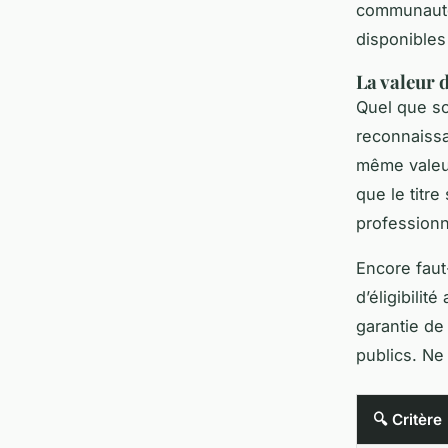
communautés
disponibles
La valeur 
Quel que soi
reconnaissa
même valeur
que le titre 
professionn
Encore faut-
d’éligibili
garantie de
publics. Ne 
🔍 Critère