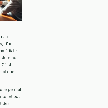
s
Ou au
s, d’un
mmédiat :
osture ou
 C’est
pratique
 elle permet
nté. Et pour
nt des