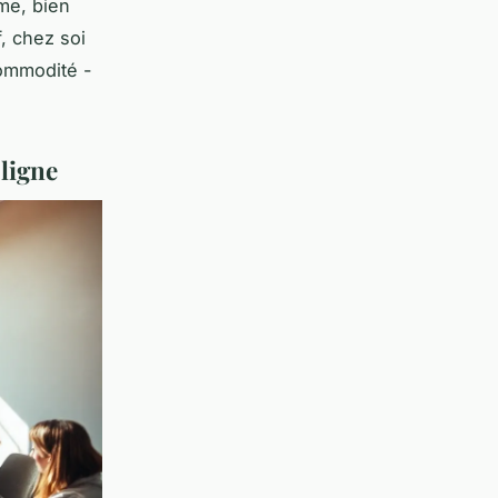
mme, bien
, chez soi
commodité -
 ligne