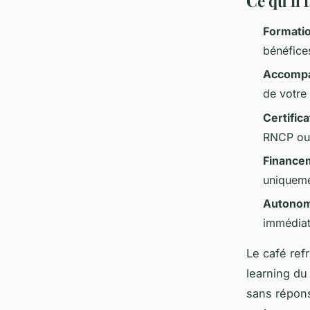
Ce qu'il 
Formati
bénéfice
Accompa
de votre
Certific
RNCP ou R
Finance
uniqueme
Autonom
immédiat
Le café refr
learning du
sans répons