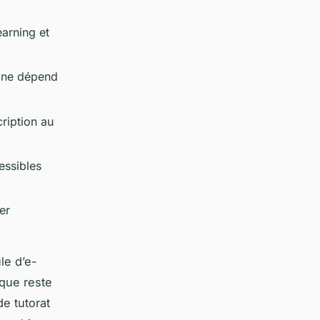
earning et
igne dépend
cription au
essibles
er
ule d’e-
ique reste
de tutorat