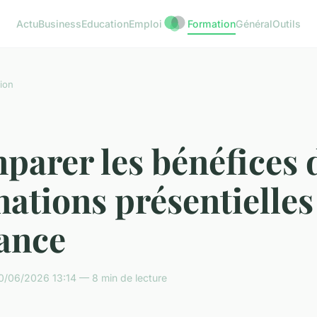
Actu
Business
Education
Emploi
Formation
Général
Outils
ion
parer les bénéfices 
ations présentielles 
tance
0/06/2026 13:14 — 8 min de lecture