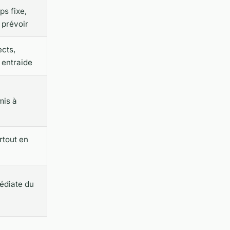
ps fixe,
 prévoir
cts,
, entraide
mis à
rtout en
édiate du