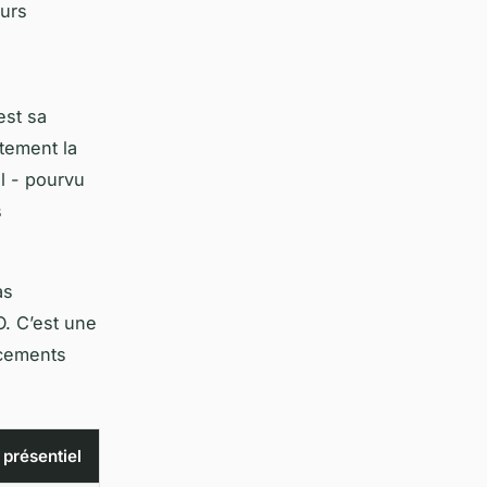
eurs
est sa
tement la
l - pourvu
s
as
O. C’est une
ncements
 présentiel