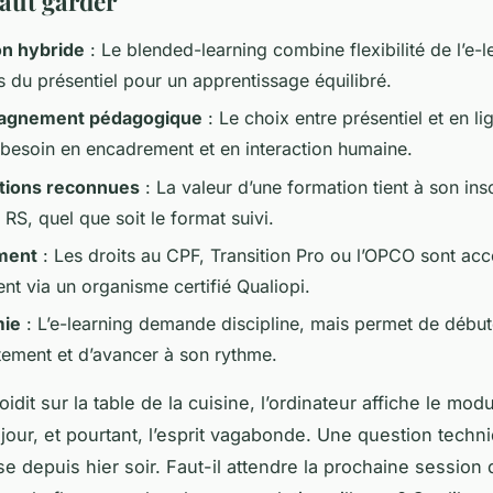
faut garder
on hybride
: Le
blended-learning
combine flexibilité de l’e-l
s du présentiel pour un apprentissage équilibré.
gnement pédagogique
: Le choix entre présentiel et en l
 besoin en encadrement et en interaction humaine.
ations reconnues
: La valeur d’une formation tient à son ins
S, quel que soit le format suivi.
ment
: Les droits au CPF, Transition Pro ou l’OPCO sont acc
nt via un organisme certifié
Qualiopi
.
ie
: L’e-learning demande discipline, mais permet de début
ement et d’avancer à son rythme.
oidit sur la table de la cuisine, l’ordinateur affiche le mod
 jour, et pourtant, l’esprit vagabonde. Une question techn
e depuis hier soir. Faut-il attendre la prochaine session 