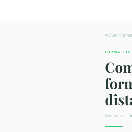
Accueil
›
Format
FORMATION
Com
form
dis
Anastase — 1