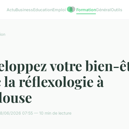
Actu
Business
Education
Emploi
Formation
Général
Outils
ion
loppez votre bien-ê
 la réflexologie à
louse
8/06/2026 07:55 — 10 min de lecture