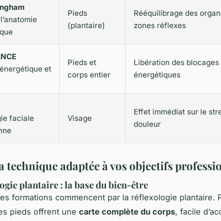
Ingham
Pieds
Rééquilibrage des organ
l’anatomie
(plantaire)
zones réflexes
ique
ANCE
Pieds et
Libération des blocages
énergétique et
corps entier
énergétiques
Effet immédiat sur le stre
ie faciale
Visage
douleur
nne
a technique adaptée à vos objectifs professi
ogie plantaire : la base du bien-être
des formations commencent par la réflexologie plantaire. 
es pieds offrent une
carte complète du corps
, facile d’a