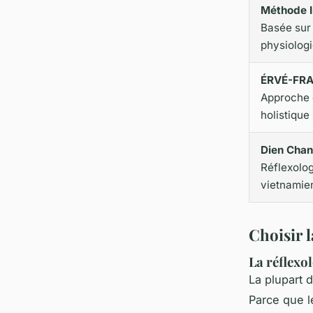
Méthode 
Basée sur 
physiolog
ÉRVÉ-FR
Approche 
holistique
Dien Chan
Réflexolog
vietnamie
Choisir l
La réflexol
La plupart 
Parce que l