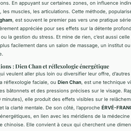
ions. En appuyant sur certaines zones, on influence indi
, les muscles, les articulations. Cette méthode, popularis
ngham
, est souvent le premier pas vers une pratique série
lièrement appréciée pour ses effets sur la détente profonde
u la gestion du stress. Et mine de rien, c’est aussi celle
e plus facilement dans un salon de massage, un institut ou
e.
tions : Dien Chan et réflexologie énergétique
i veulent aller plus loin ou diversifier leur offre, d’autr
a réflexologie faciale, ou
Dien Chan
, est une technique 
 des bâtonnets et des pressions précises sur le visage. Ra
 minutes), elle produit des effets visibles sur le relâche
et la clarté mentale. De son côté, l’approche
ÉRVÉ-FRAN
x énergétiques, en lien avec les méridiens de la médecine
lle chinoise. Elle convient à ceux qui cherchent une dime