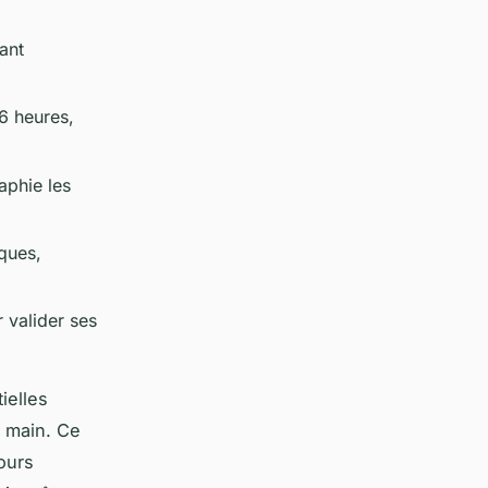
ant
6 heures,
aphie les
iques,
 valider ses
ielles
e main. Ce
ours