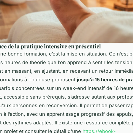
ce de la pratique intensive en présentiel
ne bonne formation, c’est la mise en situation. Ce n’est 
s heures de théorie que l’on apprend à sentir les tension
est en massant, en ajustant, en recevant un retour immédia
formations à Toulouse proposent
jusqu’à 15 heures de pr
 parfois concentrées sur un week-end intensif de 16 heur
t, accessible sans prérequis, s’adresse autant aux profe
u’aux personnes en reconversion. Il permet de passer ra
on à l’action, avec un apprentissage progressif des appuis
t des rythmes adaptés. Il existe une ressource complète
n projet et consulter le détail d'une
https://ebook-