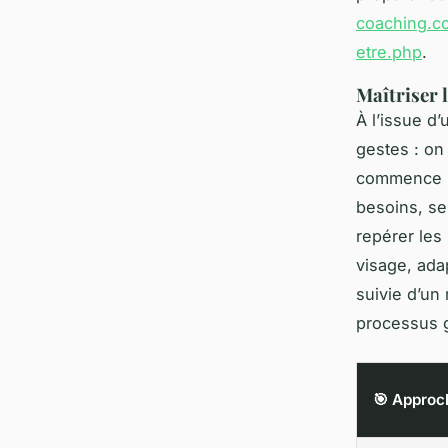
coaching.co
etre.php
.
Maîtriser 
À l’issue d
gestes : on
commence p
besoins, se
repérer les
visage, ada
suivie d’un
processus g
🎯 Approc