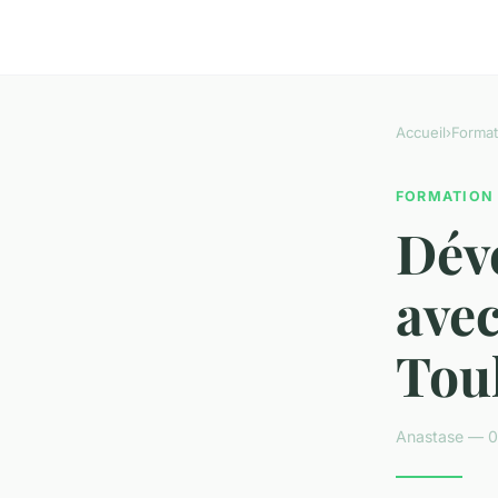
Accueil
›
Format
FORMATION
Déve
avec
Tou
Anastase — 0