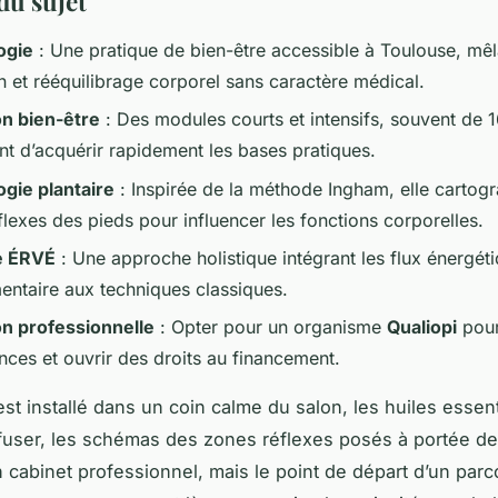
du sujet
ogie
: Une pratique de bien-être accessible à Toulouse, mêl
n et rééquilibrage corporel sans caractère médical.
n bien-être
: Des modules courts et intensifs, souvent de 1
nt d’acquérir rapidement les bases pratiques.
ogie plantaire
: Inspirée de la méthode Ingham, elle cartogr
lexes des pieds pour influencer les fonctions corporelles.
e ÉRVÉ
: Une approche holistique intégrant les flux énergét
ntaire aux techniques classiques.
n professionnelle
: Opter pour un organisme
Qualiopi
pour
ces et ouvrir des droits au financement.
est installé dans un coin calme du salon, les huiles essent
ffuser, les schémas des zones réflexes posés à portée d
n cabinet professionnel, mais le point de départ d’un parc