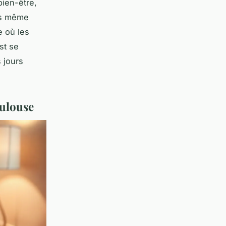
bien-être,
ois même
e où les
st se
 jours
oulouse