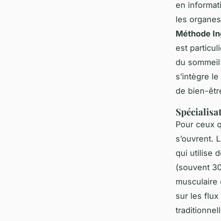
en informat
les organes
Méthode I
est particu
du sommeil o
s’intègre l
de bien-êtr
Spécialisa
Pour ceux qu
s’ouvrent. L
qui utilise
(souvent 30
musculaire 
sur les flu
traditionne