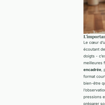
L'importan
Le cœur d’u
écoutant de
doigts - c’
meilleures 
encadrée
,
format cour
bien-être q
l’observati
pressions e
préparer so