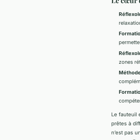
Le cœur 
Réflexol
relaxatio
Formatio
permette
Réflexol
zones réf
Méthod
compléme
Formatio
compéten
Le fauteuil 
prêtes à di
n’est pas u