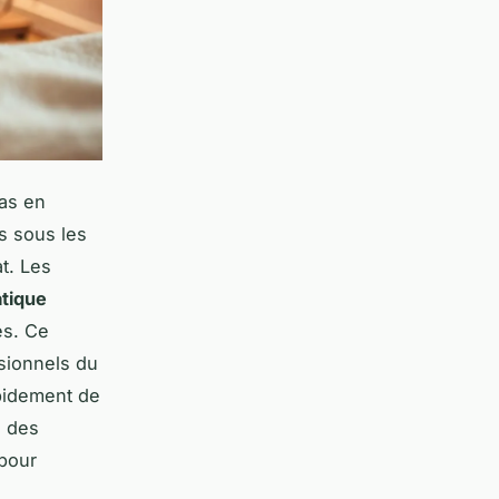
pas en
s sous les
t. Les
atique
es. Ce
ssionnels du
pidement de
, des
 pour