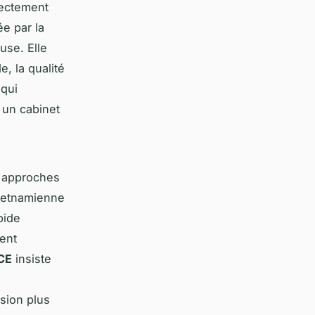
rectement
ée par la
use. Elle
, la qualité
 qui
 un cabinet
es approches
vietnamienne
pide
ment
CE
insiste
nsion plus