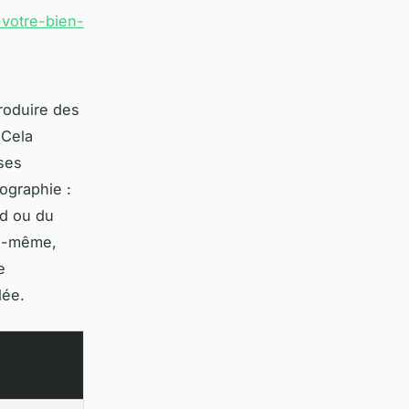
-votre-bien-
roduire des
 Cela
ses
ographie :
ed ou du
le-même,
e
lée.