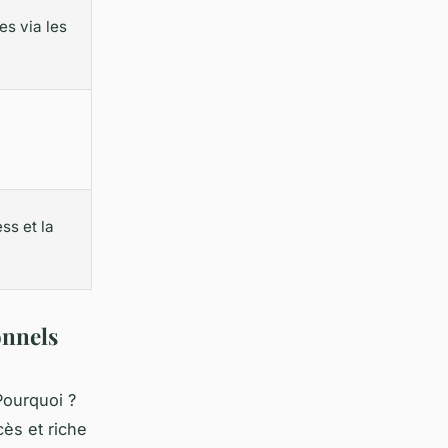
es via les
ss et la
onnels
Pourquoi ?
ccès et riche