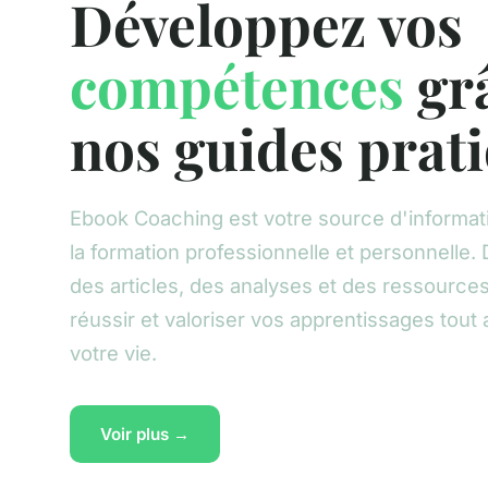
Développez vos
compétences
gr
nos guides prat
Ebook Coaching est votre source d'informat
la formation professionnelle et personnelle
des articles, des analyses et des ressources
réussir et valoriser vos apprentissages tout 
votre vie.
Voir plus →