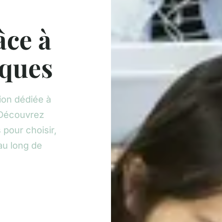
âce à
iques
ion dédiée à
. Découvrez
 pour choisir,
au long de