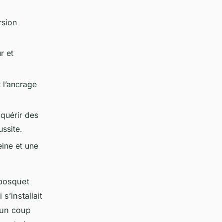
rsion
r et
 l’ancrage
quérir des
ussite.
eine et une
 bosquet
s’installait
’un coup