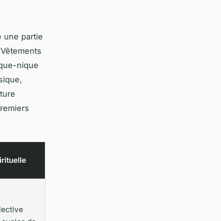
e une partie
. Vêtements
ique-nique
sique,
ture
premiers
rituelle
lective