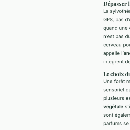
Dépasser l
La sylvothé
GPS, pas d’
quand une é
n’est pas d
cerveau pou
appelle l’
an
intègrent d
Le choix d
Une forêt m
sensoriel q
plusieurs e
végétale
st
sont égaleme
parfums se 