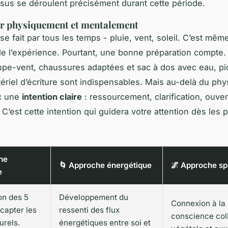
rsus se déroulent précisément durant cette période.
er physiquement et mentalement
se fait par tous les temps - pluie, vent, soleil. C’est mêm
de l’expérience. Pourtant, une bonne préparation compte
pe-vent, chaussures adaptées et sac à dos avec eau, p
tériel d’écriture sont indispensables. Mais au-delà du phy
ec une
intention claire
: ressourcement, clarification, ouver
 C’est cette intention qui guidera votre attention dès les 
he
🌀 Approche énergétique
🌌 Approche spi
e
on des 5
Développement du
Connexion à la
capter les
ressenti des flux
conscience col
urels.
énergétiques entre soi et