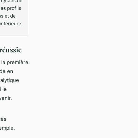
 cycles de
les profils
s et de
intérieure.
réussie
 la première
ade en
alytique
 le
venir.
rès
xemple,