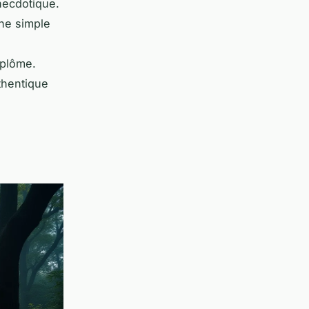
anecdotique.
une simple
iplôme.
thentique