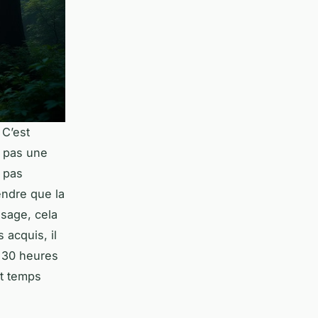
 C’est
t pas une
 pas
endre que la
ssage, cela
 acquis, il
 30 heures
et temps