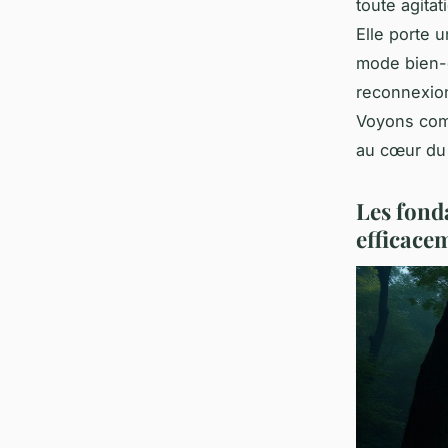
toute agitat
Elle porte 
mode bien-ê
reconnexion
Voyons com
au cœur du 
Les fond
efficace