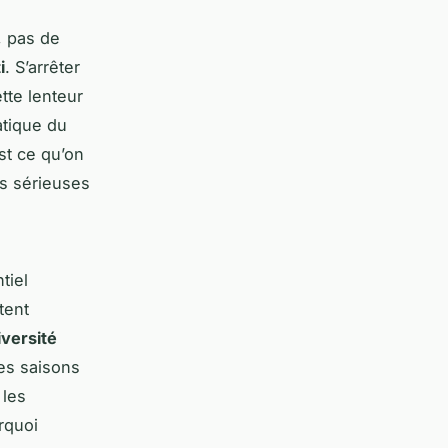
, pas de
i
. S’arrêter
tte lenteur
atique du
st ce qu’on
s sérieuses
tiel
tent
iversité
nes saisons
 les
rquoi