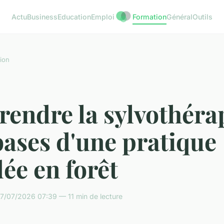
Actu
Business
Education
Emploi
Formation
Général
Outils
ion
endre la sylvothérap
bases d'une pratique
ée en forêt
7/07/2026 07:39 — 11 min de lecture