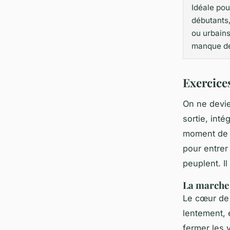
Idéale pou
débutants,
ou urbain
manque de
Exercice
On ne devie
sortie, int
moment de p
pour entrer
peuplent. Il
La marche s
Le cœur de 
lentement, 
fermer les 