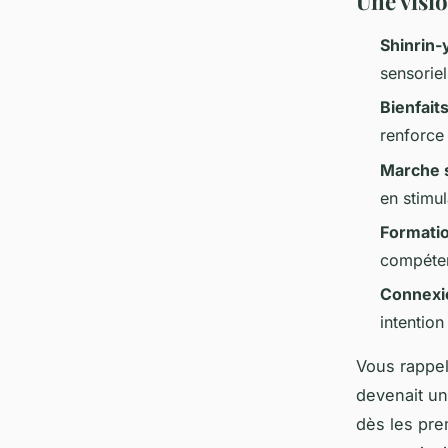
Une visi
Shinrin-
sensoriel
Bienfait
renforce
Marche s
en stimul
Formatio
compétenc
Connexio
intention
Vous rappel
devenait un
dès les pre