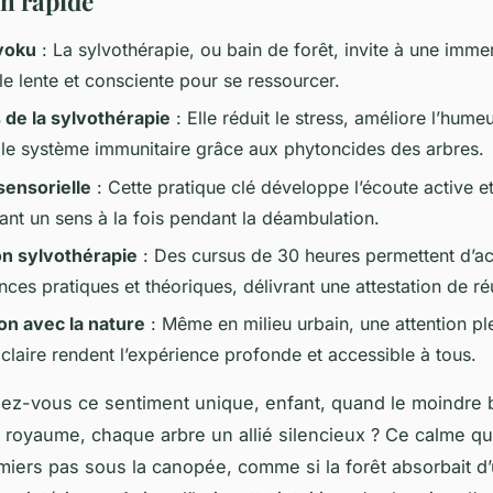
on rapide
yoku
: La sylvothérapie, ou bain de forêt, invite à une imme
le lente et consciente pour se ressourcer.
s de la sylvothérapie
: Elle réduit le stress, améliore l’humeu
 le système immunitaire grâce aux phytoncides des arbres.
ensorielle
: Cette pratique clé développe l’écoute active et
ant un sens à la fois pendant la déambulation.
n sylvothérapie
: Des cursus de 30 heures permettent d’ac
es pratiques et théoriques, délivrant une attestation de ré
n avec la nature
: Même en milieu urbain, une attention pl
 claire rendent l’expérience profonde et accessible à tous.
ez-vous ce sentiment unique, enfant, quand le moindre
 royaume, chaque arbre un allié silencieux ? Ce calme qui 
miers pas sous la canopée, comme si la forêt absorbait d