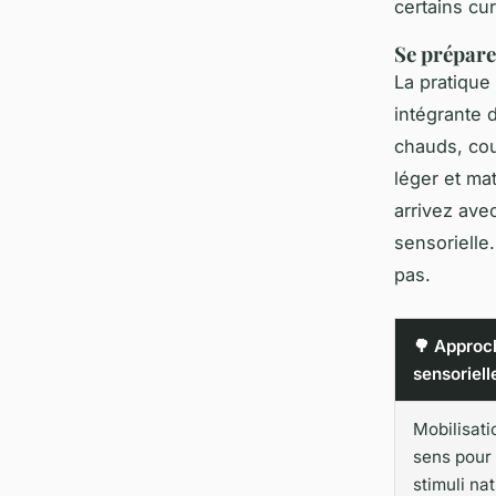
certains cu
Se prépar
La pratique 
intégrante 
chauds, cou
léger et ma
arrivez av
sensorielle.
pas.
🌳 Approc
sensoriell
Mobilisati
sens pour 
stimuli nat