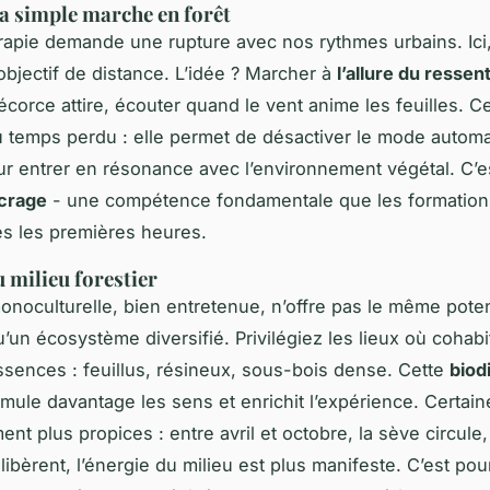
a simple marche en forêt
rapie demande une rupture avec nos rythmes urbains. Ici
objectif de distance. L’idée ? Marcher à
l’allure du ressent
corce attire, écouter quand le vent anime les feuilles. Ce
u temps perdu : elle permet de désactiver le mode autom
r entrer en résonance avec l’environnement végétal. C’e
crage
- une compétence fondamentale que les formation
ès les premières heures.
u milieu forestier
onoculturelle, bien entretenue, n’offre pas le même poten
u’un écosystème diversifié. Privilégiez les lieux où cohabi
ssences : feuillus, résineux, sous-bois dense. Cette
biod
imule davantage les sens et enrichit l’expérience. Certai
nt plus propices : entre avril et octobre, la sève circule,
libèrent, l’énergie du milieu est plus manifeste. C’est pou