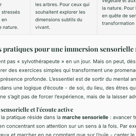
végétale et aux
r
les arbres. Pour ceux qui
la nature. Pour 
 stressés
souhaitent explorer les
en quête de sen
s en
dimensions subtils du
transformation 
 nature.
vivant.
s pratiques pour une immersion sensorielle 
nt pas « sylvothérapeute » en un jour. Mais on peut, dès
égrer des exercices simples qui transforment une promen
résence profonde. L’essentiel est de sortir du mental an
 dans une logique d’écoute - de soi, du lieu, des êtres qui
 ne s’agit pas de forcer l’expérience, mais de la laisser ad
ensorielle et l'écoute active
la pratique réside dans la
marche sensorielle
: avancer t
en concentrant son attention sur un sens à la fois. Par e
yeux et marcher en ne comptant que sur l’ouïe - capter le