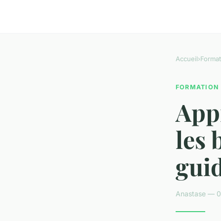
Accueil
›
Format
FORMATION
Appr
les 
guid
Anastase — 0